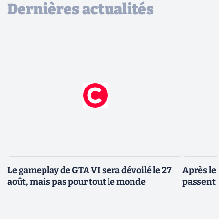
Dernières actualités
Le gameplay de GTA VI sera dévoilé le 27
Après le
août, mais pas pour tout le monde
passent 