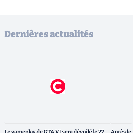
Dernières actualités
Le gameplay de GTA VI sera dévoilé le 27
Après le