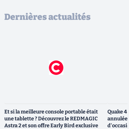
Dernières actualités
Et si la meilleure console portable était
Quake 4 
une tablette ? Découvrez le REDMAGIC
annulée 
Astra 2 et son offre Early Bird exclusive
d'occasi