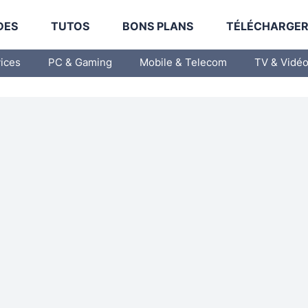
DES
TUTOS
BONS PLANS
TÉLÉCHARGE
vices
PC & Gaming
Mobile & Telecom
TV & Vidé