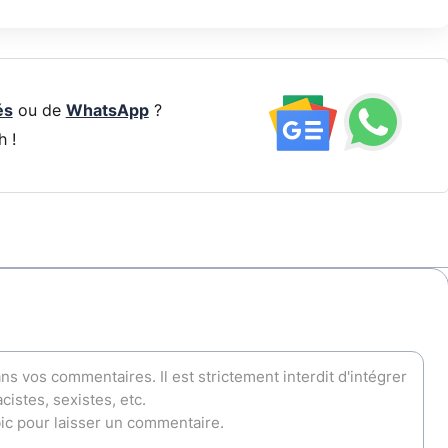
és
ou de
WhatsApp
?
h !