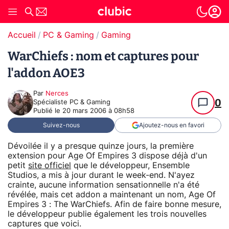
Accueil
PC & Gaming
Gaming
WarChiefs : nom et captures pour
l'addon AOE3
Par
Nerces
0
Spécialiste PC & Gaming
Publié le
20 mars 2006 à 08h58
Suivez-nous
Ajoutez-nous en favori
Dévoilée il y a presque quinze jours, la première
extension pour Age Of Empires 3 dispose déjà d'un
petit
site officiel
que le développeur, Ensemble
Studios, a mis à jour durant le week-end. N'ayez
crainte, aucune information sensationnelle n'a été
révélée, mais cet addon a maintenant un nom, Age Of
Empires 3 : The WarChiefs. Afin de faire bonne mesure,
le développeur publie également les trois nouvelles
captures que voici.