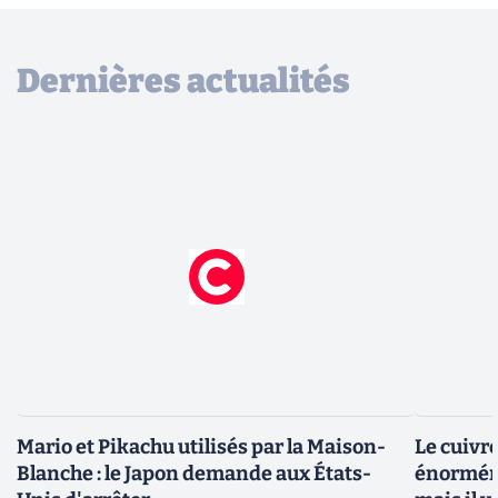
Dernières actualités
Mario et Pikachu utilisés par la Maison-
Le cuivr
Blanche : le Japon demande aux États-
énorméme