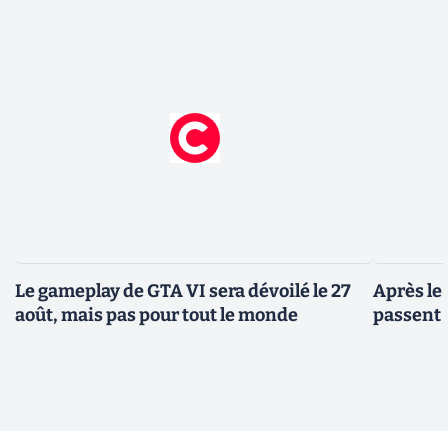
Le gameplay de GTA VI sera dévoilé le 27
Après le
août, mais pas pour tout le monde
passent 