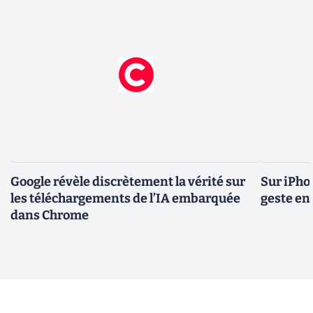
Google révèle discrètement la vérité sur
Sur iPho
les téléchargements de l’IA embarquée
geste en 
dans Chrome