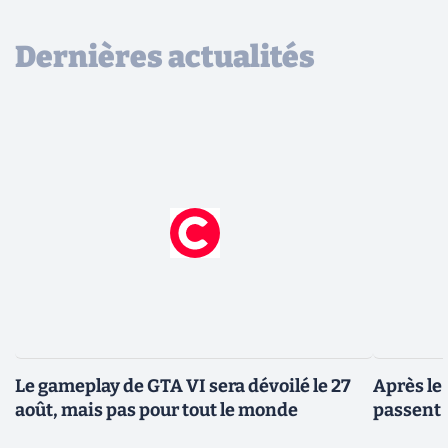
Dernières actualités
Le gameplay de GTA VI sera dévoilé le 27
Après le
août, mais pas pour tout le monde
passent 