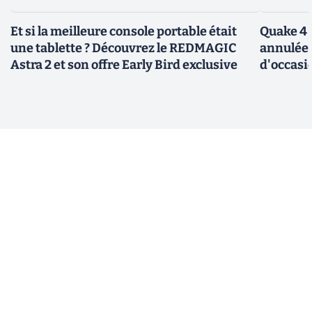
Et si la meilleure console portable était
Quake 4 
une tablette ? Découvrez le REDMAGIC
annulée 
Astra 2 et son offre Early Bird exclusive
d'occasi