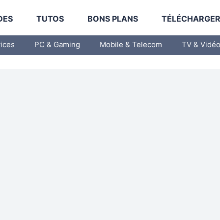
DES
TUTOS
BONS PLANS
TÉLÉCHARGE
vices
PC & Gaming
Mobile & Telecom
TV & Vidé