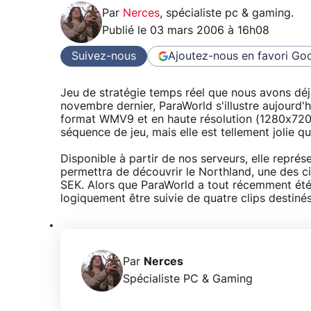
Par
Nerces
,
spécialiste pc & gaming
.
Publié le
03 mars 2006 à 16h08
Suivez-nous
Ajoutez-nous en favori
Goo
Jeu de stratégie temps réel que nous avons dé
novembre dernier, ParaWorld s'illustre aujourd'
format WMV9 et en haute résolution (1280x720),
séquence de jeu, mais elle est tellement jolie q
Disponible à partir de nos serveurs, elle repr
permettra de découvrir le Northland, une des 
SEK. Alors que ParaWorld a tout récemment été
logiquement être suivie de quatre clips destiné
Par
Nerces
Spécialiste PC & Gaming