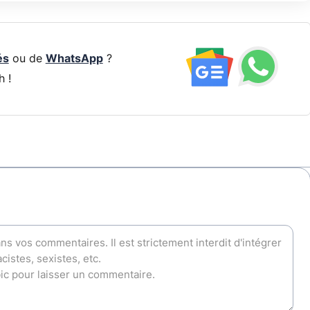
és
ou de
WhatsApp
?
h !