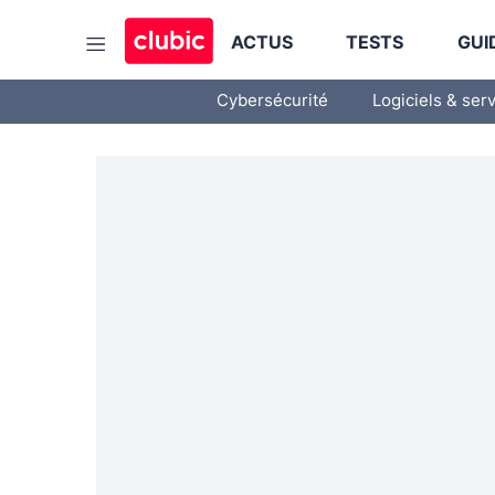
ACTUS
TESTS
GUI
Cybersécurité
Logiciels & ser