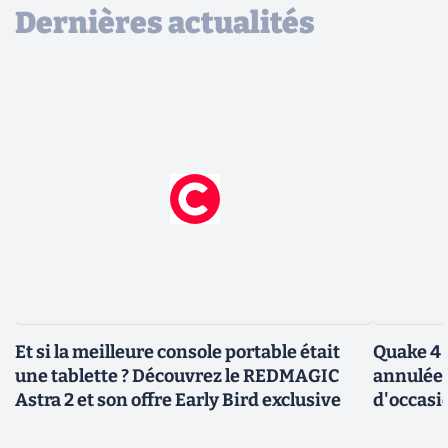
Dernières actualités
Et si la meilleure console portable était
Quake 4 
une tablette ? Découvrez le REDMAGIC
annulée 
Astra 2 et son offre Early Bird exclusive
d'occasi