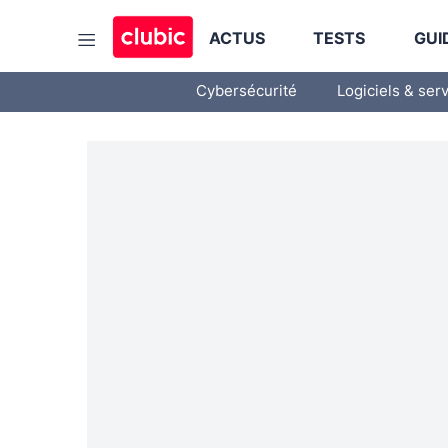
ACTUS
TESTS
GUI
Cybersécurité
Logiciels & ser