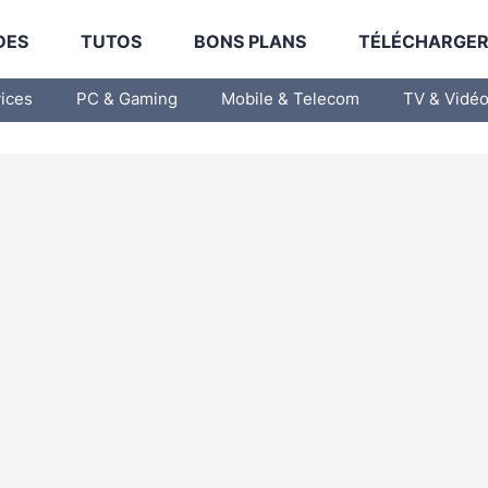
DES
TUTOS
BONS PLANS
TÉLÉCHARGE
vices
PC & Gaming
Mobile & Telecom
TV & Vidé