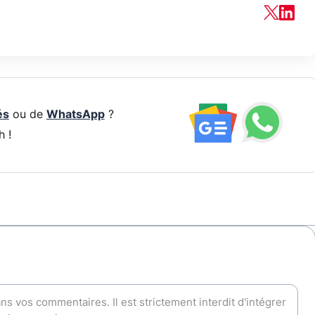
és
ou de
WhatsApp
?
h !