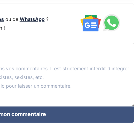
és
ou de
WhatsApp
?
h !
 mon commentaire