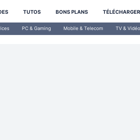
DES
TUTOS
BONS PLANS
TÉLÉCHARGE
vices
PC & Gaming
Mobile & Telecom
TV & Vidé