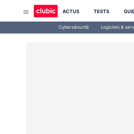
ACTUS
TESTS
GUI
Cybersécurité
Logiciels & ser