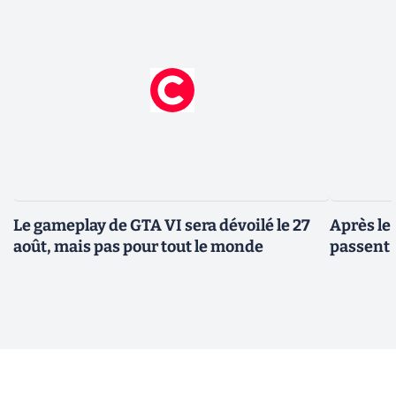
Le gameplay de GTA VI sera dévoilé le 27
Après le
août, mais pas pour tout le monde
passent 