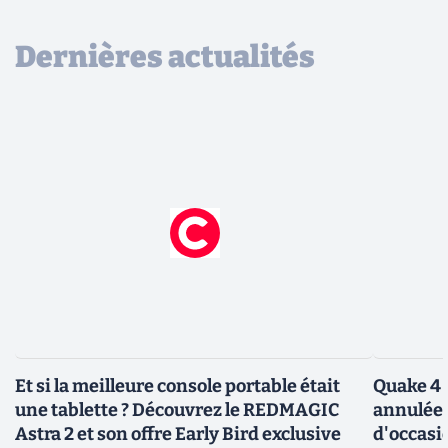
Dernières actualités
Et si la meilleure console portable était
Quake 4 
une tablette ? Découvrez le REDMAGIC
annulée 
Astra 2 et son offre Early Bird exclusive
d'occasi