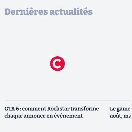
Dernières actualités
GTA 6 : comment Rockstar transforme
Le gamep
chaque annonce en événement
août, ma