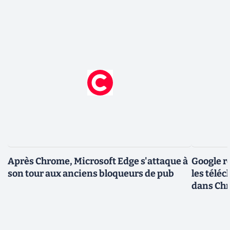
Après Chrome, Microsoft Edge s'attaque à
Google r
son tour aux anciens bloqueurs de pub
les télé
dans Ch