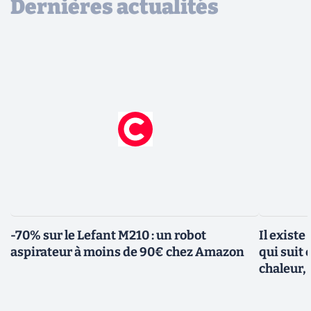
Dernières actualités
-70% sur le Lefant M210 : un robot
Il existe
aspirateur à moins de 90€ chez Amazon
qui suit 
chaleur, 