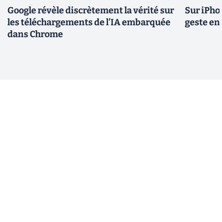
Google révèle discrètement la vérité sur
Sur iPho
les téléchargements de l’IA embarquée
geste en 
dans Chrome