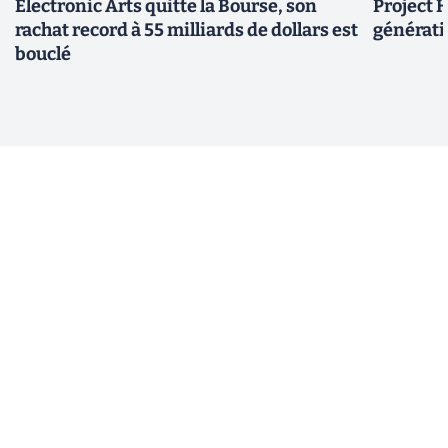
Electronic Arts quitte la Bourse, son
Project H
rachat record à 55 milliards de dollars est
générati
bouclé