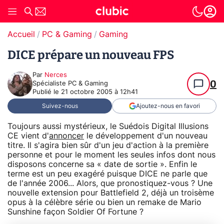
Accueil
PC & Gaming
Gaming
DICE prépare un nouveau FPS
Par
Nerces
0
Spécialiste PC & Gaming
Publié le
21 octobre 2005 à 12h41
Suivez-nous
Ajoutez-nous en favori
Toujours aussi mystérieux, le Suédois Digital Illusions
CE vient d'
annoncer
le développement d'un nouveau
titre. Il s'agira bien sûr d'un jeu d'action à la première
personne et pour le moment les seules infos dont nous
disposons concerne sa « date de sortie ». Enfin le
terme est un peu exagéré puisque DICE ne parle que
de l'année 2006... Alors, que pronostiquez-vous ? Une
nouvelle extension pour Battlefield 2, déjà un troisème
opus à la célèbre série ou bien un remake de Mario
Sunshine façon Soldier Of Fortune ?