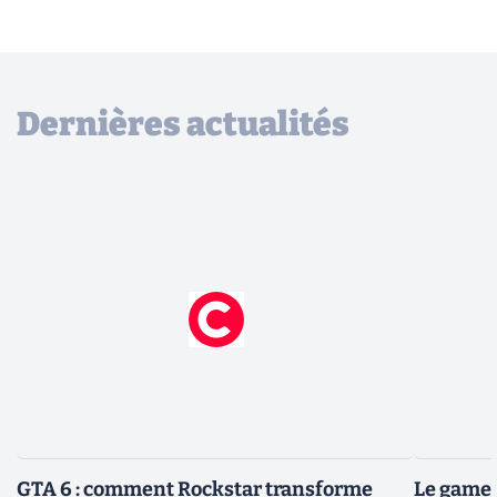
Dernières actualités
GTA 6 : comment Rockstar transforme
Le gamep