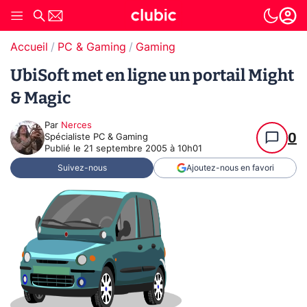
Accueil
PC & Gaming
Gaming
UbiSoft met en ligne un portail Might
& Magic
Par
Nerces
0
Spécialiste PC & Gaming
Publié le
21 septembre 2005 à 10h01
Suivez-nous
Ajoutez-nous en favori