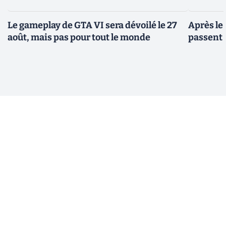
Le gameplay de GTA VI sera dévoilé le 27
Après le
août, mais pas pour tout le monde
passent 