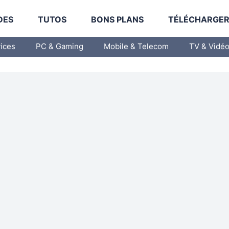
DES
TUTOS
BONS PLANS
TÉLÉCHARGE
vices
PC & Gaming
Mobile & Telecom
TV & Vidé