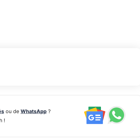
és
ou de
WhatsApp
?
h !