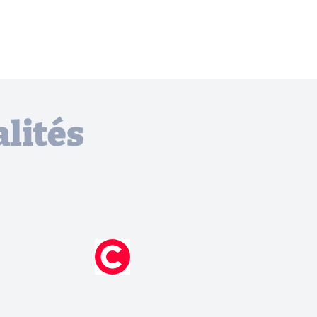
lités