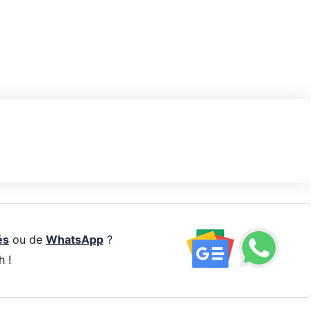
és
ou de
WhatsApp
?
h !