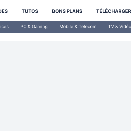
DES
TUTOS
BONS PLANS
TÉLÉCHARGE
vices
PC & Gaming
Mobile & Telecom
TV & Vidé