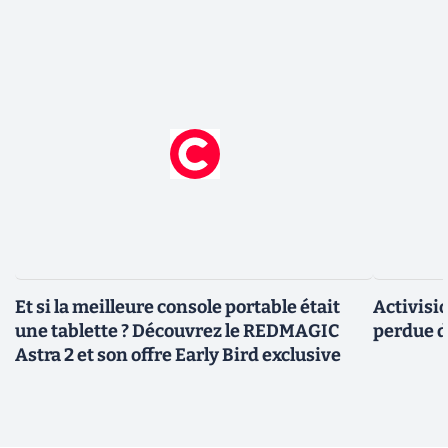
Et si la meilleure console portable était
Activisi
une tablette ? Découvrez le REDMAGIC
perdue d
Astra 2 et son offre Early Bird exclusive