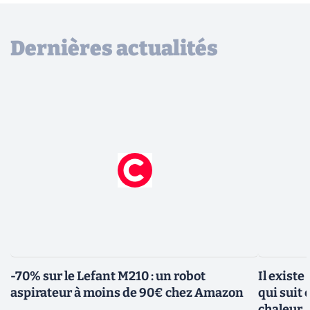
Dernières actualités
-70% sur le Lefant M210 : un robot
Il existe
aspirateur à moins de 90€ chez Amazon
qui suit 
chaleur, 