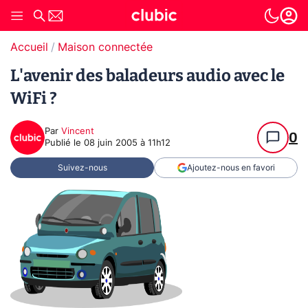
Accueil
Maison connectée
L'avenir des baladeurs audio avec le
WiFi ?
Par
Vincent
0
Publié le
08 juin 2005 à 11h12
Suivez-nous
Ajoutez-nous en favori