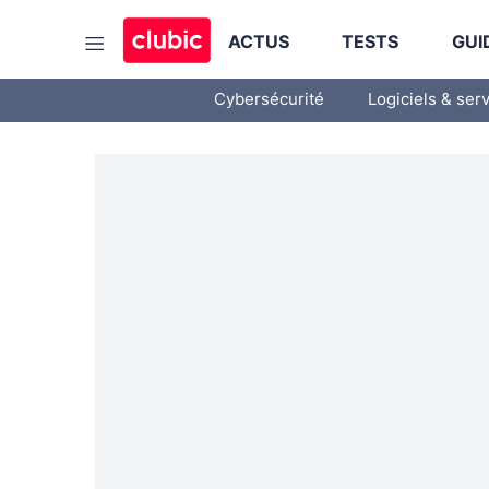
ACTUS
TESTS
GUI
Cybersécurité
Logiciels & ser