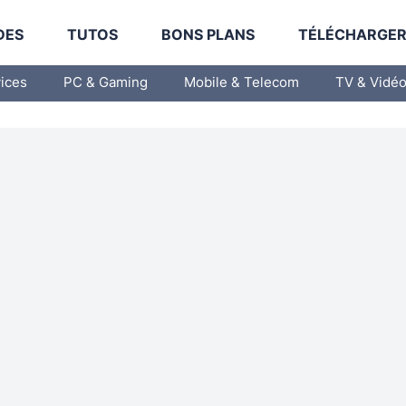
DES
TUTOS
BONS PLANS
TÉLÉCHARGE
vices
PC & Gaming
Mobile & Telecom
TV & Vidé