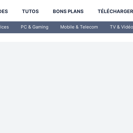
DES
TUTOS
BONS PLANS
TÉLÉCHARGE
vices
PC & Gaming
Mobile & Telecom
TV & Vidé