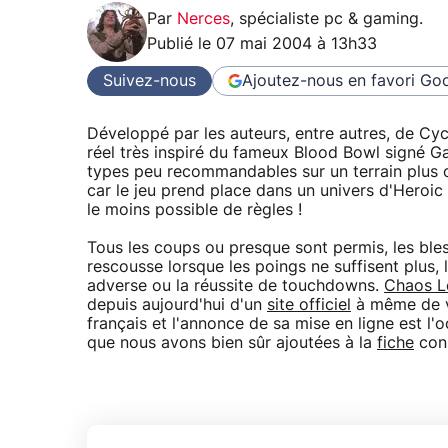
Par
Nerces
,
spécialiste pc & gaming
.
Publié le
07 mai 2004 à 13h33
Suivez-nous
Ajoutez-nous en favori
Goo
Développé par les auteurs, entre autres, de Cy
réel très inspiré du fameux Blood Bowl signé G
types peu recommandables sur un terrain plus 
car le jeu prend place dans un univers d'Heroic F
le moins possible de règles !
Tous les coups ou presque sont permis, les bles
rescousse lorsque les poings ne suffisent plus, l
adverse ou la réussite de touchdowns.
Chaos L
depuis aujourd'hui d'un
site officiel
à même de vo
français et l'annonce de sa mise en ligne est l
que nous avons bien sûr ajoutées à la
fiche
cons