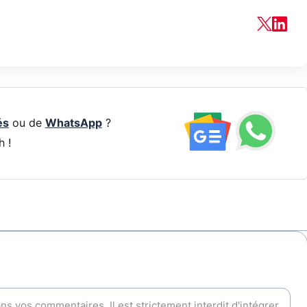
és
ou de
WhatsApp
?
h !