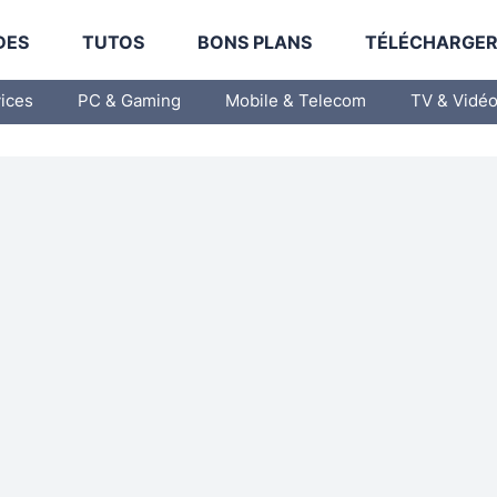
DES
TUTOS
BONS PLANS
TÉLÉCHARGE
vices
PC & Gaming
Mobile & Telecom
TV & Vidé