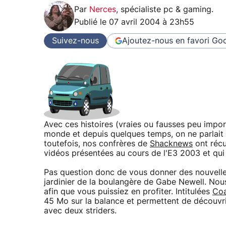
Par
Nerces
,
spécialiste pc & gaming
.
Publié le
07 avril 2004 à 23h55
Suivez-nous
Ajoutez-nous en favori
Goo
Avec ces histoires (vraies ou fausses peu importe)
monde et depuis quelques temps, on ne parlait 
toutefois, nos confrères de
Shacknews
ont récu
vidéos présentées au cours de l'E3 2003 et qui 
Pas question donc de vous donner des nouvelles 
jardinier de la boulangère de Gabe Newell. No
afin que vous puissiez en profiter. Intitulées
Coa
45 Mo sur la balance et permettent de découvr
avec deux striders.