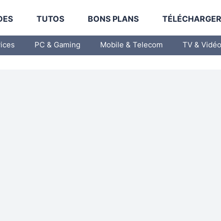
DES
TUTOS
BONS PLANS
TÉLÉCHARGE
vices
PC & Gaming
Mobile & Telecom
TV & Vidé