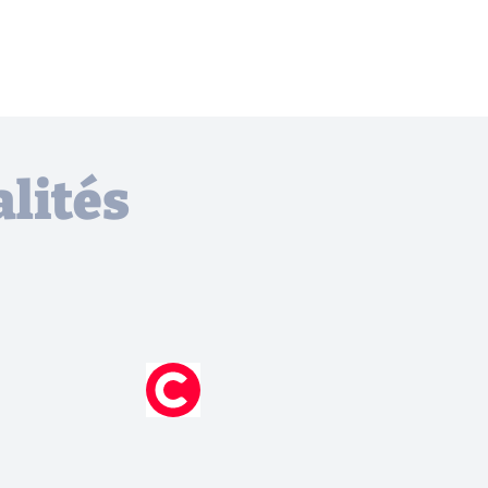
lités