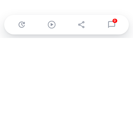
0
Abonnez-vous à notre newsletter !
Recevez un résumé quotidien de l'actu technologique.
S'inscrire
En cliquant sur s'inscrire, j’accepte de recevoir par email des
informations, actualités et offres commerciales de Clubic.
Conformément au RGPD, vous pouvez retirer votre consentement
à tout moment en cliquant sur le lien de désinscription présent
dans chaque email. Pour en savoir plus sur la gestion de vos
données, consultez notre
Politique de confidentialité