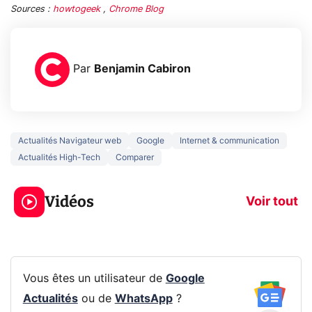
Sources :
howtogeek
,
Chrome Blog
Par
Benjamin Cabiron
Actualités Navigateur web
Google
Internet & communication
Actualités High-Tech
Comparer
5 générations de
Ce que vous n
jeux dans la
savez sur la
Vidéos
prochaine Xbox !
navigation pri
Voir tout
Vous êtes un utilisateur de
Google
Actualités
ou de
WhatsApp
?