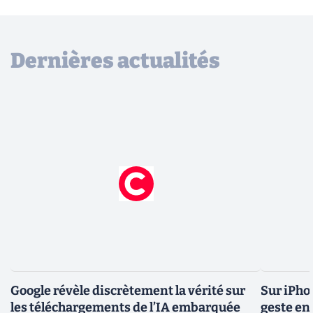
Dernières actualités
Google révèle discrètement la vérité sur
Sur iPho
les téléchargements de l’IA embarquée
geste en 