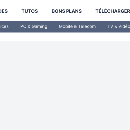
DES
TUTOS
BONS PLANS
TÉLÉCHARGE
vices
PC & Gaming
Mobile & Telecom
TV & Vidé