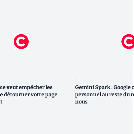
me veut empêcher les
Gemini Spark : Google 
e détourner votre page
personnel au reste du m
t
nous