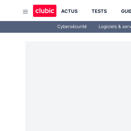
ACTUS
TESTS
GUI
Cybersécurité
Logiciels & ser