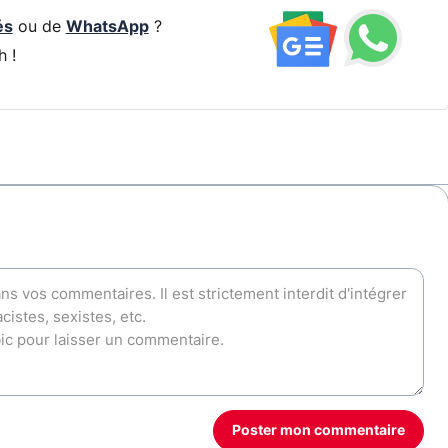
és
ou de
WhatsApp
?
h !
Poster mon commentaire