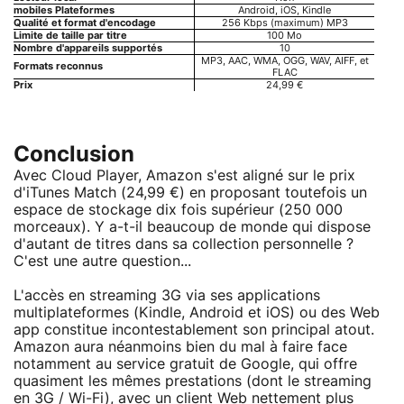
mobiles Plateformes
Android, iOS, Kindle
Qualité et format d'encodage
256 Kbps (maximum) MP3
Limite de taille par titre
100 Mo
Nombre d'appareils supportés
10
MP3, AAC, WMA, OGG, WAV, AIFF, et
Formats reconnus
FLAC
Prix
24,99 €
Conclusion
Avec Cloud Player, Amazon s'est aligné sur le prix
d'iTunes Match (24,99 €) en proposant toutefois un
espace de stockage dix fois supérieur (250 000
morceaux). Y a-t-il beaucoup de monde qui dispose
d'autant de titres dans sa collection personnelle ?
C'est une autre question...
L'accès en streaming 3G via ses applications
multiplateformes (Kindle, Android et iOS) ou des Web
app constitue incontestablement son principal atout.
Amazon aura néanmoins bien du mal à faire face
notamment au service gratuit de Google, qui offre
quasiment les mêmes prestations (dont le streaming
en 3G / Wi-Fi), avec un client Web nettement plus