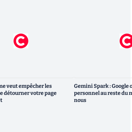
me veut empêcher les
Gemini Spark : Google 
e détourner votre page
personnel au reste du m
t
nous