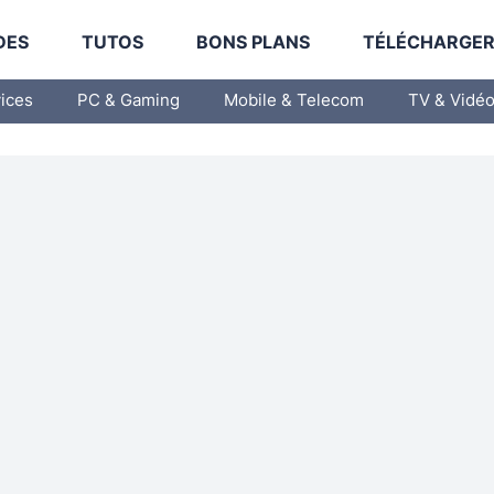
DES
TUTOS
BONS PLANS
TÉLÉCHARGE
vices
PC & Gaming
Mobile & Telecom
TV & Vidé