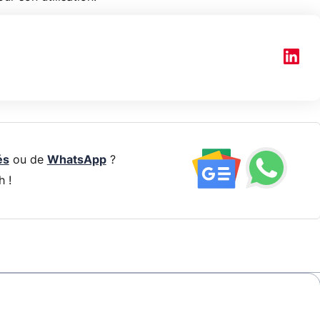
és
ou de
WhatsApp
?
h !