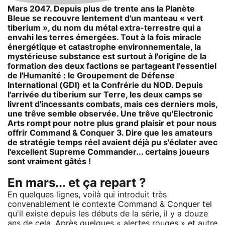
Mars 2047. Depuis plus de trente ans la Planète
Bleue se recouvre lentement d'un manteau « vert
tiberium », du nom du métal extra-terrestre qui a
envahi les terres émergées. Tout à la fois miracle
énergétique et catastrophe environnementale, la
mystérieuse substance est surtout à l'origine de la
formation des deux factions se partageant l'essentiel
de l'Humanité : le Groupement de Défense
International (GDI) et la Confrérie du NOD. Depuis
l'arrivée du tiberium sur Terre, les deux camps se
livrent d'incessants combats, mais ces derniers mois,
une trêve semble observée. Une trêve qu'Electronic
Arts rompt pour notre plus grand plaisir et pour nous
offrir Command & Conquer 3. Dire que les amateurs
de stratégie temps réel avaient déjà pu s'éclater avec
l'excellent Supreme Commander... certains joueurs
sont vraiment gâtés !
En mars... et ça repart ?
En quelques lignes, voilà qui introduit très
convenablement le contexte Command & Conquer tel
qu'il existe depuis les débuts de la série, il y a douze
ans de cela. Après quelques « alertes rouges » et autre