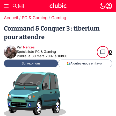
Accueil
PC & Gaming
Gaming
Command & Conquer 3 : tiberium
pour attendre
Par
Nerces
0
Spécialiste PC & Gaming
Publié le
30 mars 2007 à 10h00
Suivez-nous
Ajoutez-nous en favori