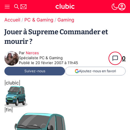
Accueil
PC & Gaming
Gaming
Jouer à Supreme Commander et
mourir ?
Par
Nerces
0
Spécialiste PC & Gaming
Publié le
20 février 2007 à 11h45
Suivez-nous
Ajoutez-nous en favori
|clubic|
|fin|