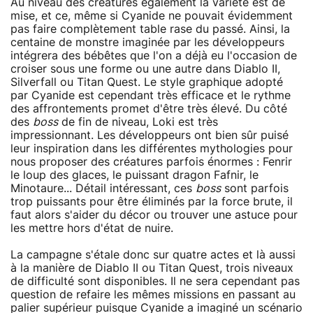
Au niveau des créatures également la variété est de
mise, et ce, même si Cyanide ne pouvait évidemment
pas faire complètement table rase du passé. Ainsi, la
centaine de monstre imaginée par les développeurs
intégrera des bébêtes que l'on a déjà eu l'occasion de
croiser sous une forme ou une autre dans Diablo II,
Silverfall ou Titan Quest. Le style graphique adopté
par Cyanide est cependant très efficace et le rythme
des affrontements promet d'être très élevé. Du côté
des
boss
de fin de niveau, Loki est très
impressionnant. Les développeurs ont bien sûr puisé
leur inspiration dans les différentes mythologies pour
nous proposer des créatures parfois énormes : Fenrir
le loup des glaces, le puissant dragon Fafnir, le
Minotaure... Détail intéressant, ces
boss
sont parfois
trop puissants pour être éliminés par la force brute, il
faut alors s'aider du décor ou trouver une astuce pour
les mettre hors d'état de nuire.
La campagne s'étale donc sur quatre actes et là aussi
à la manière de Diablo II ou Titan Quest, trois niveaux
de difficulté sont disponibles. Il ne sera cependant pas
question de refaire les mêmes missions en passant au
palier supérieur puisque Cyanide a imaginé un scénario