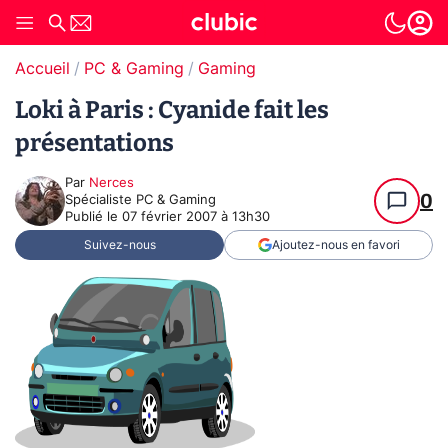
Accueil
PC & Gaming
Gaming
Loki à Paris : Cyanide fait les
présentations
Par
Nerces
0
Spécialiste PC & Gaming
Publié le
07 février 2007 à 13h30
Suivez-nous
Ajoutez-nous en favori