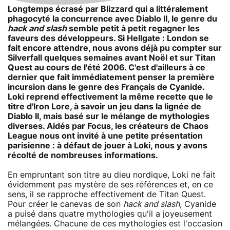
Longtemps écrasé par Blizzard qui a littéralement
phagocyté la concurrence avec Diablo II, le genre du
hack and slash
semble petit à petit regagner les
faveurs des développeurs. Si Hellgate : London se
fait encore attendre, nous avons déjà pu compter sur
Silverfall quelques semaines avant Noël et sur Titan
Quest au cours de l'été 2006. C'est d'ailleurs à ce
dernier que fait immédiatement penser la première
incursion dans le genre des Français de Cyanide.
Loki reprend effectivement la même recette que le
titre d'Iron Lore, à savoir un jeu dans la lignée de
Diablo II, mais basé sur le mélange de mythologies
diverses. Aidés par Focus, les créateurs de Chaos
League nous ont invité à une petite présentation
parisienne : à défaut de jouer à Loki, nous y avons
récolté de nombreuses informations.
En empruntant son titre au dieu nordique, Loki ne fait
évidemment pas mystère de ses références et, en ce
sens, il se rapproche effectivement de Titan Quest.
Pour créer le canevas de son
hack and slash
, Cyanide
a puisé dans quatre mythologies qu'il a joyeusement
mélangées. Chacune de ces mythologies est l'occasion