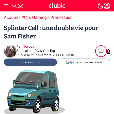
Accueil
PC & Gaming
Processeur
Splinter Cell : une double vie pour
Sam Fisher
Par
Nerces
0
Spécialiste PC & Gaming
Publié le
21 novembre 2006 à 09h10
Suivez-nous
Ajoutez-nous en favori