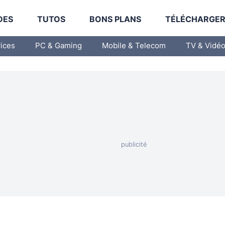
DES
TUTOS
BONS PLANS
TÉLÉCHARGE
vices
PC & Gaming
Mobile & Telecom
TV & Vidé