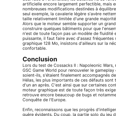
artificielle encore largement perfectible, mais 
nombreuses modifications destinées à équilibre
seul exemple, la cavalerie légère s'avère nett
taille relativement limitée d'une grande majori
Alors que le moteur semble supporter un grand n
construire quelques bâtiments pour que l'ensemb
n'est de toute façon pas un modèle de fluidité 
puissante, il faut faire avec d'assez fréquente
graphique 128 Mo, insistons d'ailleurs sur la n
confortable.
Conclusion
Lors du test de Cossacks II : Napoleonic Wars,
GSC Game World pour renouveler le gameplay de
soient-ils, s'étaient finalement accompagnés de 
Hélas, les plus importants de ces défauts sont 
d'un an après. C'est ainsi que sur certaines co
moteur graphique est de toute façon très exig
retrouve encore beaucoup de bugs et notamme
Conquête de l'Europe.
Enfin, reconnaissons que les progrès d'intellig
guère évidents. Du coup, la partie solo du je