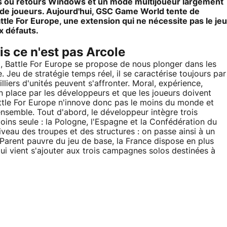
bugs ou retours Windows et un mode multijoueur largement
 de joueurs. Aujourd'hui, GSC Game World tente de
ttle For Europe, une extension qui ne nécessite pas le jeu
x défauts.
is ce n'est pas Arcole
I, Battle For Europe se propose de nous plonger dans les
 Jeu de stratégie temps réel, il se caractérise toujours par
illiers d'unités peuvent s'affronter. Moral, expérience,
en place par les développeurs et que les joueurs doivent
ttle For Europe n'innove donc pas le moins du monde et
nsemble. Tout d'abord, le développeur intègre trois
ins seule : la Pologne, l'Espagne et la Confédération du
iveau des troupes et des structures : on passe ainsi à un
. Parent pauvre du jeu de base, la France dispose en plus
ui vient s'ajouter aux trois campagnes solos destinées à