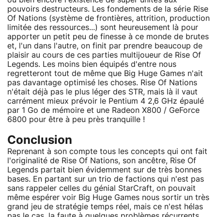
pouvoirs destructeurs. Les fondements de la série Rise
Of Nations (système de frontières, attrition, production
limitée des ressources...) sont heureusement là pour
apporter un petit peu de finesse à ce monde de brutes
et, l'un dans l'autre, on finit par prendre beaucoup de
plaisir au cours de ces parties multijoueur de Rise Of
Legends. Les moins bien équipés d'entre nous
regretteront tout de même que Big Huge Games n'ait
pas davantage optimisé les choses. Rise Of Nations
n'était déjà pas le plus léger des STR, mais là il vaut
carrément mieux prévoir le Pentium 4 2,6 GHz épaulé
par 1 Go de mémoire et une Radeon X800 / GeForce
6800 pour être à peu près tranquille !
Conclusion
Reprenant à son compte tous les concepts qui ont fait
l'originalité de Rise Of Nations, son ancêtre, Rise Of
Legends partait bien évidemment sur de très bonnes
bases. En partant sur un trio de factions qui n'est pas
sans rappeler celles du génial StarCraft, on pouvait
même espérer voir Big Huge Games nous sortir un très
grand jeu de stratégie temps réel, mais ce n'est hélas
pas le cas, la faute à quelques problèmes récurrents