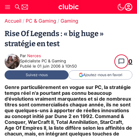
Accueil
PC & Gaming
Gaming
Rise Of Legends : « big huge »
stratégie en test
Par
Nerces
0
Spécialiste PC & Gaming
Publié le
01 juin 2006 à 10h50
Suivez-nous
Ajoutez-nous en favori
Genre particulièrement en vogue sur PC, la stratégie
temps réel n'a pourtant pas connu beaucoup
d'évolutions vraiment marquantes et si de nombreux
titres sont commercialisés chaque année, ils ne sont
que quelques-uns à apporter de réelles innovations
au concept initié par Dune 2 en 1992. Command &
Conquer, WarCraft II, Total Annihilation, StarCraft,
Age Of Empires II, la liste diffère selon les affinités de
chacun, mais, en intégrant quelques touches de