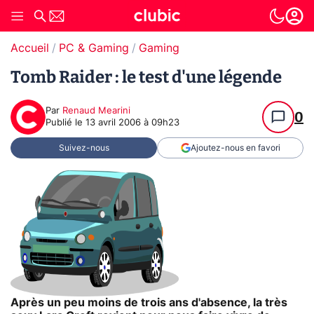
Accueil
PC & Gaming
Gaming
Tomb Raider : le test d'une légende
Par
Renaud Mearini
0
Publié le
13 avril 2006 à 09h23
Suivez-nous
Ajoutez-nous en favori
Après un peu moins de trois ans d'absence, la très