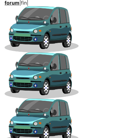
forum
|fin|