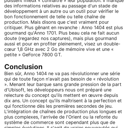
puissent mieux « connaître » leur population. Il manque
des informations relatives au passage d'un stade de
développement à un autre ou un outil pour vérifier le
bon fonctionnement de telle ou telle chaîne de
production. Mais disons que c'est vraiment pour
critiquer. Plus gênant en revanche : Anno 1404 est plus
gourmand qu'Anno 1701. Plus beau cela ne fait aucun
doute (regardez nos captures), mais plus gourmand
aussi et pour en profiter pleinement, visez un double-
cœur 1,8 GHz avec 2 Go de mémoire vive et une «
petite » GeForce 7800 GT.
Conclusion
Bien sûr, Anno 1404 ne va pas révolutionner une série
qui de toute façon n'avait pas besoin de « révolution
». Menant leur barque sans grande pression de la part
d'Ubisoft, les développeurs nous ont préparé une
relecture du concept qu'ils mettent en œuvre depuis
dix ans. Un concept qu'ils maîtrisent à la perfection et
qui fonctionne dès les premières secondes de jeu.
L'intégration de chaînes de production plus longues et
plus complexes, l'arrivée de l'Orient ou la refonte du
système de commerce sont cependant plus que de
simples évolutions. Il s'agit de vraies nouveautés qui