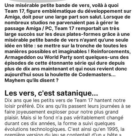
Une misérable petite bande de vers, voilà à quoi
Team 17, figure emblématique du développement sur
Amiga, doit pour une large part son salut. Lorsque de
nombreux studios ne parvenaient pas à gérer le
passage Amiga / PC, Team 17 remportait un très
large succès sur les deux plates-formes grâce à une
misérable petite bande de vers n'ayant qu'une seule
idée en tête : se mettre sur la tronche de toutes les
manières possibles et imaginables ! Reinforcements,
Armageddon ou World Party sont quelques-uns des
épisodes de cette étonnante série qui dure depuis
plus de dix ans maintenant et qui nous revient donc
aujourd'hui sous la houlette de Codemasters...
Mayhem qu'ils disent ?
Les vers, c'est satanique...
Dix ans que les petits vers de Team 17 hantent notre
loisir préféré. Dix ans qu'ils passent leurs journées à se
faire joyeusement exploser pour notre plus grand
plaisir. Mais si le fond n'a pas véritablement changé
durant ces dix années, la forme a suivi quelques
évolutions technologiques. C'est ainsi qu'en 1995, la
première version du jeu se contentait d'un « bête »