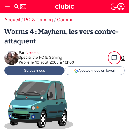
Accueil
PC & Gaming
Gaming
Worms 4 : Mayhem, les vers contre-
attaquent
Par
Nerces
0
Spécialiste PC & Gaming
Publié le
10 août 2005 à 16h00
Suivez-nous
Ajoutez-nous en favori