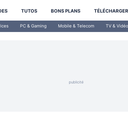
DES
TUTOS
BONS PLANS
TÉLÉCHARGE
vices
PC & Gaming
Mobile & Telecom
TV & Vidé