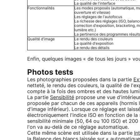
La qualité de l'interface
Fonctionnalités
Les modes proposés (automatique, man
ouverture et vitesse)
Les réglages de l'autofocus
La richesse des réglages (ISO, balanc
correction d'exposition, bracketing, 
lumière etc.)
La pertinence des programmes résult
Qualité d'image
Le rendu des couleurs
La qualité d'exposition
Le rendu des détails
Enfin, quelques images « de tous les jours » v
Photos tests
Les photographies proposées dans la partie
Ex
netteté, le rendu des couleurs, la qualité de l'e
compte à la fois des ombres et des hautes lumi
La partie
Sensibilité
propose une vue d'intérieur
proposée par chacun de ces appareils (hormis 
d'image inférieur). Lorsque ce réglage est laissé
électroniquement l'indice ISO en fonction de la 
sensibilité minimale (50, 64 ou 100 ISO) et 200 I
l'on va au-delà de ce réglage automatique.
Cette même scène est utilisée dans la partie
In
la Balance des blancs laissée sur « automatique