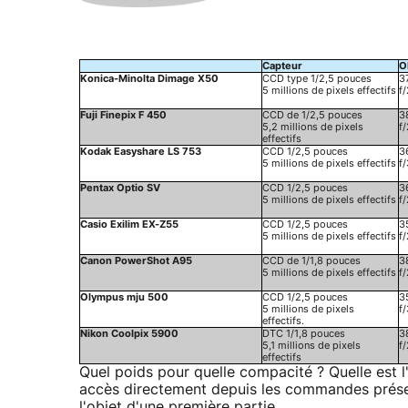
Capteur
O
Konica-Minolta Dimage X50
CCD type 1/2,5 pouces
3
5 millions de pixels effectifs
f/
Fuji Finepix F 450
CCD de 1/2,5 pouces
3
5,2 millions de pixels
f/
effectifs
Kodak Easyshare LS 753
CCD 1/2,5 pouces
3
5 millions de pixels effectifs
f/
Pentax Optio SV
CCD 1/2,5 pouces
3
5 millions de pixels effectifs
f/
Casio Exilim EX-Z55
CCD 1/2,5 pouces
3
5 millions de pixels effectifs
f/
Canon PowerShot A95
CCD de 1/1,8 pouces
3
5 millions de pixels effectifs
f/
Olympus mju 500
CCD 1/2,5 pouces
3
5 millions de pixels
f/
effectifs.
Nikon Coolpix 5900
DTC 1/1,8 pouces
3
5,1 millions de pixels
f/
effectifs
Quel poids pour quelle compacité ? Quelle est l'
accès directement depuis les commandes présen
l'objet d'une première partie.