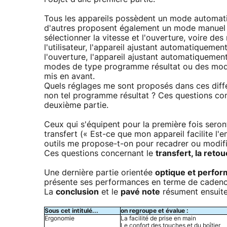
Tous les appareils possèdent un mode automatiq
d'autres proposent également un mode manuel q
sélectionner la vitesse et l'ouverture, voire des
l'utilisateur, l'appareil ajustant automatiqueme
l'ouverture, l'appareil ajustant automatiquemen
modes de type programme résultat ou des modes
mis en avant.
Quels réglages me sont proposés dans ces différ
non tel programme résultat ? Ces questions c
deuxième partie.
Ceux qui s'équipent pour la première fois seront 
transfert (« Est-ce que mon appareil facilite l'e
outils me propose-t-on pour recadrer ou modifi
Ces questions concernant le
transfert, la retou
Une dernière partie orientée
optique et perfo
présente ses performances en terme de cadence
La
conclusion
et le
pavé note
résument ensuite l
Sous cet intitulé...
on regroupe et évalue :
Ergonomie
La facilité de prise en main
Le confort des touches et du boîtier