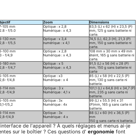
bjectif
Zoom
Dimensions
7-105 mm
Optique : x 2,8
83,5 (L) x 62 (H) x 23,5 (P)
2.8 - f/5.0
Numérique : x 4,3
mm, 125 g sans batterie ni
carte.
8-130 mm
Optique : x 3,4
74,5 (L), 62,3 (H), 21,3 (P)
2,8 - f/5,5
numérique : x 4,1
mm, 150 g sans batterie ni
carte.
6-100 mm
Optique : x 2,8
108 mm x 30 mm x 49 mm
3 - f/4,9
Numérique : x 4,3
éteint, 165 g sans batterie ni
carte.
6-180 mm
Optique : x 5
91,5 (L) x 56 (H) x 28 (P)
2,8 - f/4,7
Numérique : x 4,3
mm, 150 g sans batterie ni
carte
5-105 mm
Optique : x3
85 (L) x 58 (H) x 22,5 (P)
2,6- f/4,8
Numérique : x 4
mm, 130 g sans carte ni
batterie.
8-114 mm
Optique : 3 x
101,1 (L) x 64,6 (H) x 34,7 (P)
2,8 -f/4,9
Numérique : 4,1 x
mm, 235 g sans carte ni
batterie.
5-105 mm
Optique : 3x
99 (L) x 55.5 (H) x 31
3,1-f/5,2
Numérique : 4x
(P)mm, 165 g sans carte ni
batterie.
8-114 mm
Optique : 3x
88 (L) x 60 (H) x 36,5 (P)
2,8-f/4,9
Numérique : 4 x
mm
150 g sans carte ni batterie.
interface de l'appareil ? À quels réglages et menus ai-je
tes sur le boîtier ? Ces questions d'
ergonomie
font