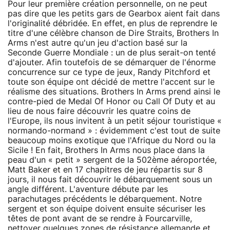
Pour leur première création personnelle, on ne peut
pas dire que les petits gars de Gearbox aient fait dans
l'originalité débridée. En effet, en plus de reprendre le
titre d'une célèbre chanson de Dire Straits, Brothers In
Arms n'est autre qu'un jeu d'action basé sur la
Seconde Guerre Mondiale : un de plus serait-on tenté
d'ajouter. Afin toutefois de se démarquer de l'énorme
concurrence sur ce type de jeux, Randy Pitchford et
toute son équipe ont décidé de mettre l'accent sur le
réalisme des situations. Brothers In Arms prend ainsi le
contre-pied de Medal Of Honor ou Call Of Duty et au
lieu de nous faire découvrir les quatre coins de
l'Europe, ils nous invitent à un petit séjour touristique «
normando-normand » : évidemment c'est tout de suite
beaucoup moins exotique que l'Afrique du Nord ou la
Sicile ! En fait, Brothers In Arms nous place dans la
peau d'un « petit » sergent de la 502ème aéroportée,
Matt Baker et en 17 chapitres de jeu répartis sur 8
jours, il nous fait découvrir le débarquement sous un
angle différent. L'aventure débute par les
parachutages précédents le débarquement. Notre
sergent et son équipe doivent ensuite sécuriser les
têtes de pont avant de se rendre à Fourcarville,
nettoyer quelques zones de résistance allemande et