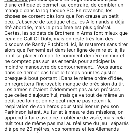
d'une critique et permet, au contraire, de combler un
manque dans la logithèque PC. En revanche, les
choses se corsent dès lors que l'on creuse un petit
peu. L'absence de tactique chez les Allemands a déjà
été abordée, mais le problème est plus général.
Certes, les soldats de Brothers In Arms font mieux que
ceux de Call Of Duty, mais on reste très loin des
discours de Randy Pitchford. Ici, ils resteront sans tirer
alors que l'ennemi est dans leur ligne de mire et là, ils
iront se placer n'importe comment derrière un mur et
ne comptez pas sur les ennemis pour anticiper la
moindre manoeuvre de contournement... Vous aurez
dans ce dernier cas tout le temps pour les ajuster
presque à bout portant ! Dans le même ordre d'idée,
on regrettera l'incroyable manque de précision du tir.
Les armes n'étaient évidemment pas aussi précises
que celles d'aujourd'hui, mais ça va tout de même un
petit peu loin et on ne peut même pas retenir la
respiration de son héros pour stabiliser un peu son
Parkinson latent. Au fur et à mesure des missions, on
apprend à faire avec ce problème de visée, mais cela
nuit tout de même pas mal au réalisme du jeu : séparés
d'à peine 20 mètres, vos hommes et les Allemands