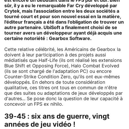
est encore un débutant dans le FPS pur et dur. Bien
sûr, il y a eu le remarquable Far Cry développé par
Crytek, mais l'association entre les deux sociétés a
tourné court et pour son nouvel essai en la matière,
l'éditeur français a été dans l'obligation de trouver un
autre partenaire. UbiSoft a finalement choisi de se
tourner avers un développeur ayant déjà acquis une
certaine notoriété : Gearbox Software.
Cette relative célébrité, les Américains de Gearbox la
doivent à leur participation à des projets aussi
médiatisés que Half-Life (ils ont réalisé les extensions
Blue Shift et Opposing Force), Halo Combat Evolved
(ils se sont chargé de l'adaptation PC) ou encore
Counter-Strike Condition Zero, qu'ils ont eux-mêmes
développés. En dehors de toute considération
qualitative, ces titres ont tous en commun de n'être
que des suites ou adaptations de jeux développés par
d'autres... Se pose donc la question de leur capacité à
concevoir un FPS ex nihilo.
39-45 : six ans de guerre, vingt
années de jeu vidéo !