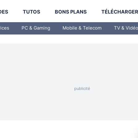
DES
TUTOS
BONS PLANS
TÉLÉCHARGE
vices
PC & Gaming
Mobile & Telecom
TV & Vidé