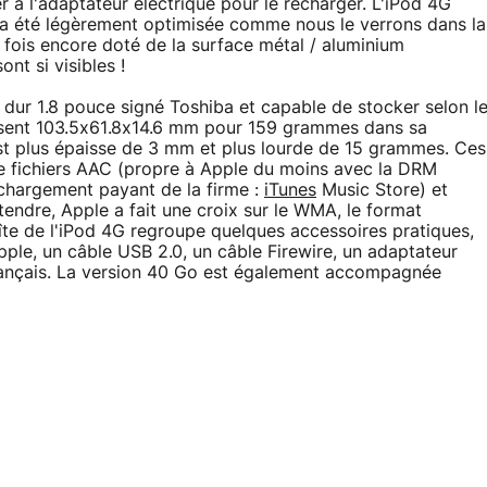
er à l'adaptateur électrique pour le recharger. L'iPod 4G
i a été légèrement optimisée comme nous le verrons dans la
e fois encore doté de la surface métal / aluminium
ont si visibles !
 dur 1.8 pouce signé Toshiba et capable de stocker selon l
sent 103.5x61.8x14.6 mm pour 159 grammes dans sa
st plus épaisse de 3 mm et plus lourde de 15 grammes. Ces
e fichiers AAC (propre à Apple du moins avec la DRM
léchargement payant de la firme :
iTunes
Music Store) et
endre, Apple a fait une croix sur le WMA, le format
te de l'iPod 4G regroupe quelques accessoires pratiques,
pple, un câble USB 2.0, un câble Firewire, un adaptateur
 français. La version 40 Go est également accompagnée