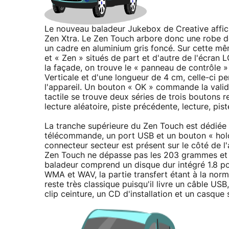
Le nouveau baladeur Jukebox de Creative affich
Zen Xtra. Le Zen Touch arbore donc une robe de
un cadre en aluminium gris foncé. Sur cette m
et « Zen » situés de part et d'autre de l'écran 
la façade, on trouve le « panneau de contrôle »
Verticale et d'une longueur de 4 cm, celle-ci p
l'appareil. Un bouton « OK » commande la valida
tactile se trouve deux séries de trois boutons 
lecture aléatoire, piste précédente, lecture, pist
La tranche supérieure du Zen Touch est dédiée à
télécommande, un port USB et un bouton « hold 
connecteur secteur est présent sur le côté de l'a
Zen Touch ne dépasse pas les 203 grammes et 
baladeur comprend un disque dur intégré 1.8 pou
WMA et WAV, la partie transfert étant à la norm
reste très classique puisqu'il livre un câble USB
clip ceinture, un CD d'installation et un casqu