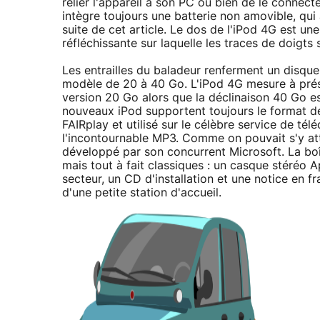
relier l'appareil à son PC ou bien de le connect
intègre toujours une batterie non amovible, qu
suite de cet article. Le dos de l'iPod 4G est un
réfléchissante sur laquelle les traces de doigts s
Les entrailles du baladeur renferment un disque
modèle de 20 à 40 Go. L'iPod 4G mesure à pré
version 20 Go alors que la déclinaison 40 Go e
nouveaux iPod supportent toujours le format d
FAIRplay et utilisé sur le célèbre service de té
l'incontournable MP3. Comme on pouvait s'y att
développé par son concurrent Microsoft. La boî
mais tout à fait classiques : un casque stéréo A
secteur, un CD d'installation et une notice en
d'une petite station d'accueil.