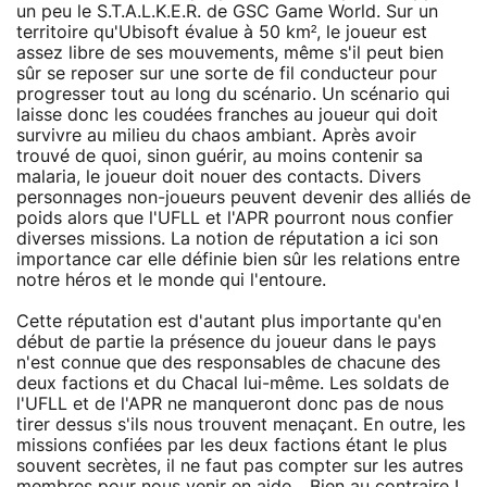
un peu le S.T.A.L.K.E.R. de GSC Game World. Sur un
territoire qu'Ubisoft évalue à 50 km², le joueur est
assez libre de ses mouvements, même s'il peut bien
sûr se reposer sur une sorte de fil conducteur pour
progresser tout au long du scénario. Un scénario qui
laisse donc les coudées franches au joueur qui doit
survivre au milieu du chaos ambiant. Après avoir
trouvé de quoi, sinon guérir, au moins contenir sa
malaria, le joueur doit nouer des contacts. Divers
personnages non-joueurs peuvent devenir des alliés de
poids alors que l'UFLL et l'APR pourront nous confier
diverses missions. La notion de réputation a ici son
importance car elle définie bien sûr les relations entre
notre héros et le monde qui l'entoure.
Cette réputation est d'autant plus importante qu'en
début de partie la présence du joueur dans le pays
n'est connue que des responsables de chacune des
deux factions et du Chacal lui-même. Les soldats de
l'UFLL et de l'APR ne manqueront donc pas de nous
tirer dessus s'ils nous trouvent menaçant. En outre, les
missions confiées par les deux factions étant le plus
souvent secrètes, il ne faut pas compter sur les autres
membres pour nous venir en aide... Bien au contraire !