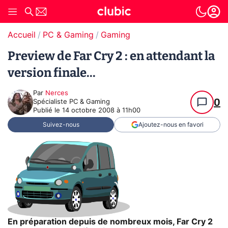
Accueil
PC & Gaming
Gaming
Preview de Far Cry 2 : en attendant la
version finale...
Par
Nerces
0
Spécialiste PC & Gaming
Publié le
14 octobre 2008 à 11h00
Suivez-nous
Ajoutez-nous en favori
En préparation depuis de nombreux mois, Far Cry 2