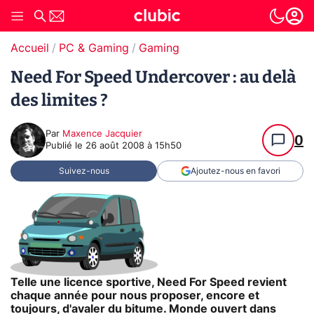
Accueil
PC & Gaming
Gaming
Need For Speed Undercover : au delà
des limites ?
Par
Maxence Jacquier
0
Publié le
26 août 2008 à 15h50
Suivez-nous
Ajoutez-nous en favori
Telle une licence sportive, Need For Speed revient
chaque année pour nous proposer, encore et
toujours, d'avaler du bitume. Monde ouvert dans